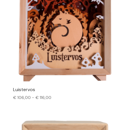
Luistervos
Prijsklasse:
€
106,00
-
€
116,00
€ 106,00
tot
€ 116,00