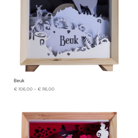
Beuk
Prijsklasse:
€
106,00
-
€
116,00
€ 106,00
tot
€ 116,00