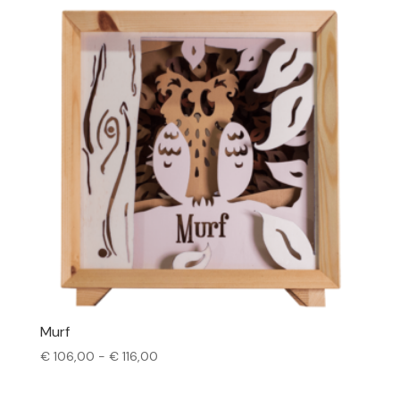
Murf
Prijsklasse:
€
106,00
-
€
116,00
€ 106,00
tot