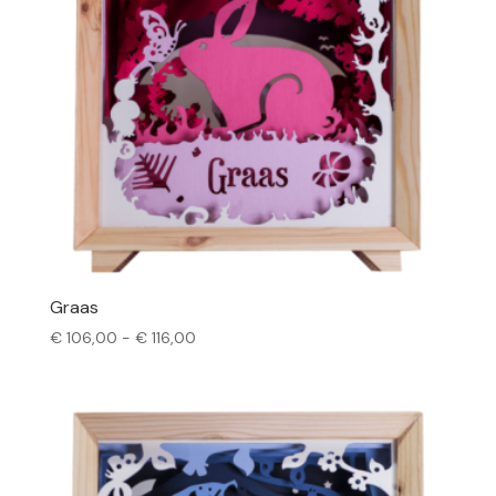
Graas
Prijsklasse:
€
106,00
-
€
116,00
€ 106,00
tot
€ 116,00