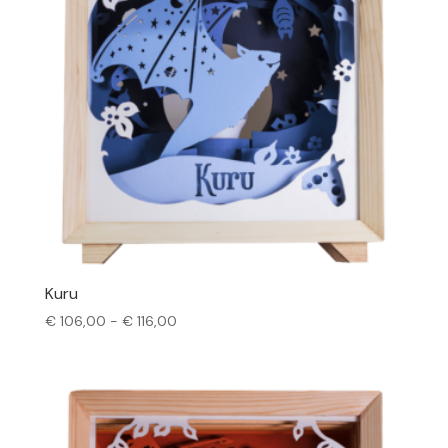
Kuru
Prijsklasse:
€
106,00
-
€
116,00
€ 106,00
tot
€ 116,00