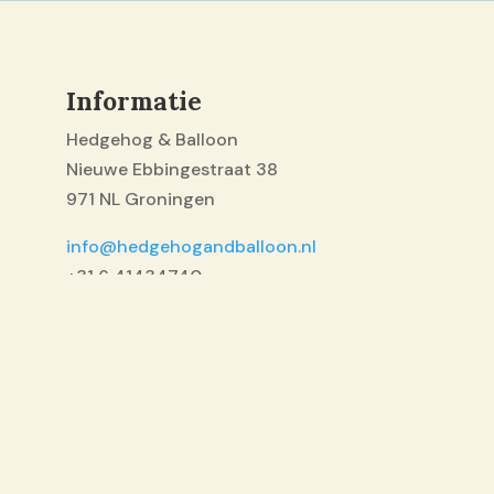
Informatie
Hedgehog & Balloon
Nieuwe Ebbingestraat 38
971 NL Groningen
info@hedgehogandballoon.nl
+31 6 41434740
KvK: 82402671
BTW: 862455261